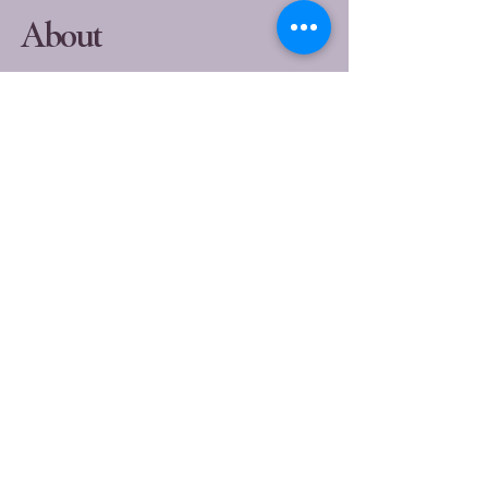
About
​Kimiko Ito
香川県小豆島生まれ。4 歳の時、ラジオから
流れる美空ひばりの歌声に魅せられ、歌手を
目指す。1982 年、アルバム「バードランド
(THE BIRDLAND)」でレコード・デビュー。
これまで 19 枚のアルバムを発売、数々の受
賞歴に輝く日本を代表するジャズ・シンガ
ー。活動の場は日本にとどまらず海外にも及
ぶ。1989 年にはソニー・ミュージックから
発売されたアルバム「フォロー・ミー」
(FOLLOW ME)がアメリカの「ラジオ&レコ
ード誌」で 16 位にチャートインするという
日本人初の快挙を成し遂げている。1997 年
には、小曽根真とのデュオでスイスの「モン
トルー・ジャズ・フェスティバル」(ライヴ
が発売中)に出演、2004 年には、小曽根真
をプロデューサーに迎え、ビッグ・バンド
(ノー・ネーム・ホーセズ)との共演アルバム