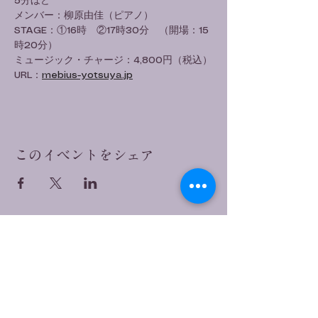
5分ほど
メンバー：柳原由佳（ピアノ）
STAGE：①16時　②17時30分　（開場：15
時20分）
ミュージック・チャージ：4,800円（税込）
URL：
mebius-yotsuya.jp
このイベントをシェア
伊藤君子 オフィシャル
サイト